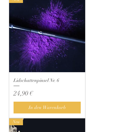
Lidschattenpinsel Nr. 6
Preis
24,90 €
In den Warenkorb
Neu