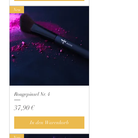
Neu
Rougepinsel Nr. 4
Preis
37,90 €
In den Warenkorb
Neu