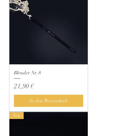
Blender Nr. 8
Preis
21,90 €
In den Warenkorb
Neu