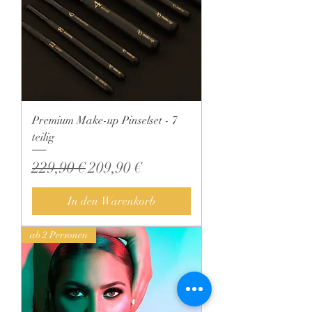
Premium Make-up Pinselset - 7
teilig
Standardpreis
Sale-Preis
229,90 €
209,90 €
In den Warenkorb
ab 2 Personen