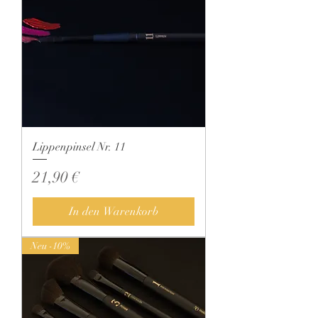
Lippenpinsel Nr. 11
Preis
21,90 €
In den Warenkorb
Neu -10%