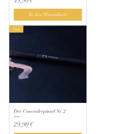
43,90 €
In den Warenkorb
Neu
Der Concealerpinsel Nr. 2
Preis
29,90 €