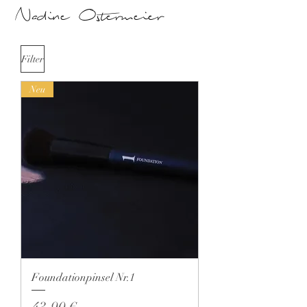
Nadine Ostermeier
Filter
Neu
Foundationpinsel Nr.1
Preis