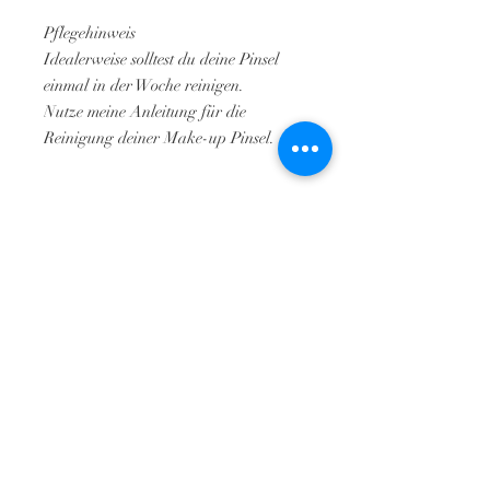
Pflegehinweis
Idealerweise solltest du deine Pinsel
einmal in der Woche reinigen.
Nutze meine Anleitung für die
Reinigung deiner Make-up Pinsel.
Kontakt
Adresse
Bachstraße 11
info@nadine-ostermeier.
de
88348 Bad Saulgau
Tel:
0176 /
631 274 87
Öffnungszeiten
Montag - Dienstag // geschlossen
Mittwoch - Freitag // 10 - 12 Uhr & 15 - 18 Uhr
Samstag // 10 - 13 Uhr